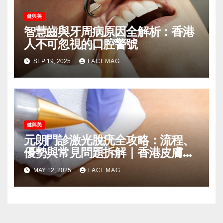
健與美
智慧齒與牙周病原因全解析：香港
人不可忽視的口腔警號
SEP 19, 2025
FACEMAG
健與美
元朗門診激光脫疣全攻略：流程、
優勢與常見問題拆解｜香港皮膚健
康指南
MAY 12, 2025
FACEMAG