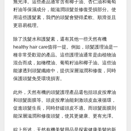
無光澤。這些產品通常含有椰子油、杏仁油和葡萄
籽油等保濕成分，能滋潤頭髮並修復受損部分。使
用這些護髮素，我們的頭髮會變得柔軟、順滑並且
更容易梳理。
除了洗髮水和護髮素，還有其他一些天然有機
healthy hair care值得一提。例如，頭髮護理油是一
種非常受歡迎的產品。這些護理油通常是由植物油
混合而成，如橄欖油、葡萄籽油和椰子油。這些油
能滲透到頭髮纖維中，提供深層滋潤和修復，同時
保護頭髮免受環境損害。
此外，天然有機的頭髮護理產品還包括頭皮按摩油
和頭髮面膜等。頭皮按摩油能刺激頭皮血液循環，
促進頭髮生長，同時舒緩頭皮不適。而頭髮面膜則
能深層滋潤和修復頭髮，使其更健康、更有光澤。
綜上所述，天然有機美髮用品是探索健康美髮的新