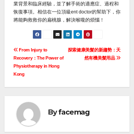
業背景和臨床經驗，並了解手術的適應症、過程和
恢復事項。相信在一位頂級ent doctor的幫助下，你
將能夠救救你的扁桃腺，解決喉嚨的煩惱！
Post
From Injury to
探索健康美髮的新趨勢：天
Recovery：The Power of
然有機美髮用品
navigation
Physiotherapy in Hong
Kong
By
facemag