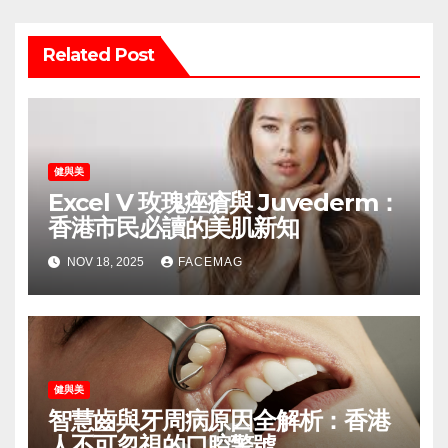
Related Post
健與美
Excel V 玫瑰痤瘡與 Juvederm：
香港市民必讀的美肌新知
NOV 18, 2025
FACEMAG
健與美
智慧齒與牙周病原因全解析：香港
人不可忽視的口腔警號