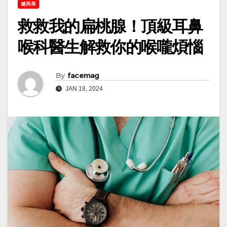
健與美
救救我的扁桃腺！頂級耳鼻
喉科醫生解救你的喉嚨煩惱
By
facemag
JAN 18, 2024