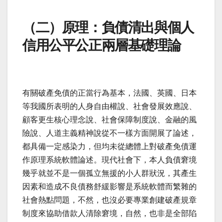
（二）原理：負債清出與個人
信用公平公正兩層基礎理論
有關破產免債的正當行為基本，法國、英國、日本
等我國所表明的人身自由權說、社會發展效應說、
顧客更生核心理念說、社會保障制度說、金融的風
險說、人道主義精神說從不一樣方面開展了論述，
都具備一定感染力，但均未從總體上對破產免債運
作原理系統軟體論述。現代社會下，本人負債窘境
幾乎就並不是一個孤立無援的小人群狀況，其產生
因素和造成不良債務舒緩影響是系統軟體而繁雜的
社會熱點問題，不然，也沒必要專業創建破產規章
制度來協助借款人清除窘境，自然，也非是全部陷