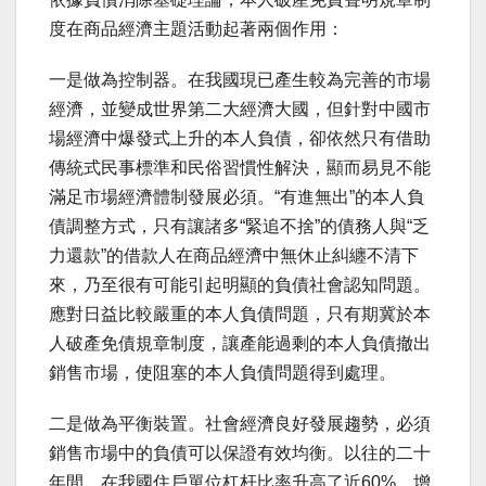
度在商品經濟主題活動起著兩個作用：
一是做為控制器。在我國現已產生較為完善的市場
經濟，並變成世界第二大經濟大國，但針對中國市
場經濟中爆發式上升的本人負債，卻依然只有借助
傳統式民事標準和民俗習慣性解決，顯而易見不能
滿足市場經濟體制發展必須。“有進無出”的本人負
債調整方式，只有讓諸多“緊追不捨”的債務人與“乏
力還款”的借款人在商品經濟中無休止糾纏不清下
來，乃至很有可能引起明顯的負債社會認知問題。
應對日益比較嚴重的本人負債問題，只有期冀於本
人破產免債規章制度，讓產能過剩的本人負債撤出
銷售市場，使阻塞的本人負債問題得到處理。
二是做為平衡裝置。社會經濟良好發展趨勢，必須
銷售市場中的負債可以保證有效均衡。以往的二十
年間，在我國住戶單位杠杆比率升高了近60%，增