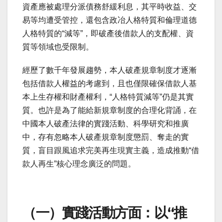
資產應被處理分派債務舒緩利息，其平時收益、交
易等均遭受管控，還包含政冶人格特質和倫理道德
人格特質的“減等”，即破產後借款人的支配權、資
質等領域也受限制。
經歷了數千年發展趨勢，本人破產規章制度才逐漸
包括借款人權益的考慮到，且也僅限確保借款人基
本上生存權和財產權利，“人格特質減等”仍是其實
質。也許是為了能給新規章制度的合理化背誦，在
中國本人破產法律的實踐活動、科學研究和推廣
中，存有忽略本人破產規章制度懲罰、奪走的實
質，盲目跟風追求完美再生現實主義，造成推動“借
款人再生”核心理念廣泛的問題。
（一）實踐活動方面：以“推