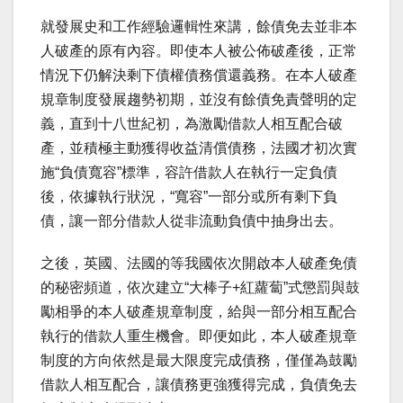
就發展史和工作經驗邏輯性來講，餘債免去並非本
人破產的原有內容。即使本人被公佈破產後，正常
情況下仍解決剩下債權債務償還義務。在本人破產
規章制度發展趨勢初期，並沒有餘債免責聲明的定
義，直到十八世紀初，為激勵借款人相互配合破
產，並積極主動獲得收益清償債務，法國才初次實
施“負債寬容”標準，容許借款人在執行一定負債
後，依據執行狀況，“寬容”一部分或所有剩下負
債，讓一部分借款人從非流動負債中抽身出去。
之後，英國、法國的等我國依次開啟本人破產免債
的秘密頻道，依次建立“大棒子+紅蘿蔔”式懲罰與鼓
勵相爭的本人破產規章制度，給與一部分相互配合
執行的借款人重生機會。即便如此，本人破產規章
制度的方向依然是最大限度完成債務，僅僅為鼓勵
借款人相互配合，讓債務更強獲得完成，負債免去