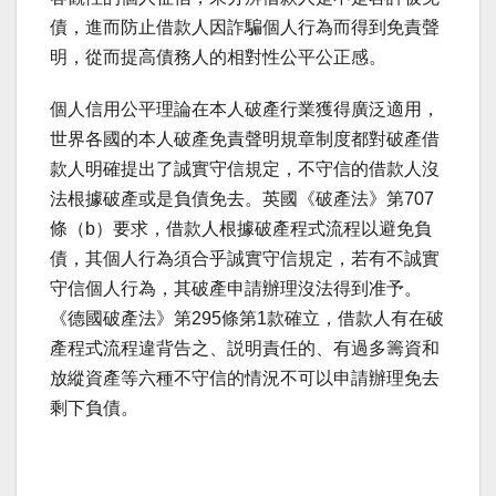
債，進而防止借款人因詐騙個人行為而得到免責聲
明，從而提高債務人的相對性公平公正感。
個人信用公平理論在本人破產行業獲得廣泛適用，
世界各國的本人破產免責聲明規章制度都對破產借
款人明確提出了誠實守信規定，不守信的借款人沒
法根據破產或是負債免去。英國《破產法》第707
條（b）要求，借款人根據破產程式流程以避免負
債，其個人行為須合乎誠實守信規定，若有不誠實
守信個人行為，其破產申請辦理沒法得到准予。
《德國破產法》第295條第1款確立，借款人有在破
產程式流程違背告之、説明責任的、有過多籌資和
放縱資產等六種不守信的情況不可以申請辦理免去
剩下負債。