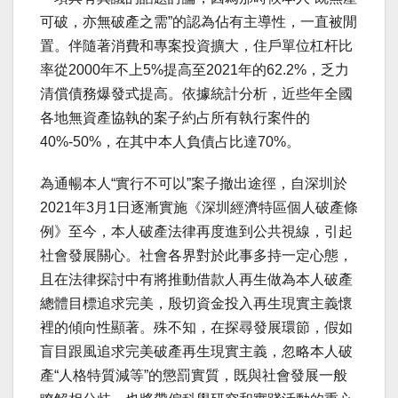
可破，亦無破產之需”的認為佔有主導性，一直被閒
置。伴隨著消費和專案投資擴大，住戶單位杠杆比
率從2000年不上5%提高至2021年的62.2%，乏力
清償債務爆發式提高。依據統計分析，近些年全國
各地無資產協執的案子約占所有執行案件的
40%-50%，在其中本人負債占比達70%。
為通暢本人“實行不可以”案子撤出途徑，自深圳於
2021年3月1日逐漸實施《深圳經濟特區個人破產條
例》至今，本人破產法律再度進到公共視線，引起
社會發展關心。社會各界對於此事多持一定心態，
且在法律探討中有將推動借款人再生做為本人破產
總體目標追求完美，殷切資金投入再生現實主義懷
裡的傾向性顯著。殊不知，在探尋發展環節，假如
盲目跟風追求完美破產再生現實主義，忽略本人破
產“人格特質減等”的懲罰實質，既與社會發展一般