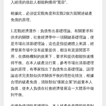
入絕境的借款人都能夠獲得“寬容”。
根據此，必須從宏觀角度和宏觀2個方面闡述破產
免債的原理。
1.宏觀經濟運作：負債售出基礎理論。有關要求和
供求的關聯，社會經濟學中一項關鍵基礎理論，便
是市場出清基礎理論，這也是指從總體上來講，經
濟發展市場中沒有超量提供，都沒有資源閒置不
用，在價格機制的效果下，要求和提供都能快速獲
得平衡。在本人破產法行業，參考市場出清基礎理
論的原理，有專家指出了負債售出基礎理論。該理
論追求完美類似供求關係平衡的理想化情況，根據
合理的破產免債，清除類似“僵屍企業”的超量本人
負債，使本人負債在社會經濟發展這一大體系中做
到平衡。
依據負債消除基礎理論，本人破產免責聲明規章制