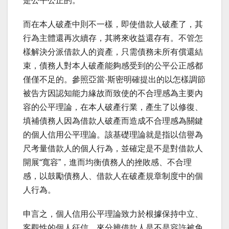
是公平公正的。
而在本人破產中則不一樣，即使借款人破產了，其
行為主體還再次續存，其將來收益還存有。不管怎
樣解決分派借款人的資產，只需債務未所有償還結
束，債務人對本人破產能夠感受到的公平公正感都
僅僅不足的。參照亞當·斯密明確提出的以怎樣調節
被告方因認知能力緣故而致使的不合理感為主要內
容的公平理論，在本人破產行業，產生了以修復、
填補債務人因為借款人破產而造成不合理感為關鍵
的個人信用公平理論。該基礎理論就是指以信譽為
尺考量借款人的個人行為，並確定是不是對借款人
開展“寬容”，進而均衡債務人的挫敗感、不合理
感，以鼓勵債務人、借款人在破產規章制度中的個
人行為。
申言之，個人信用公平理論致力於根據保持中立、
客觀性的個人征信，來分辨借款人是不是容許被免