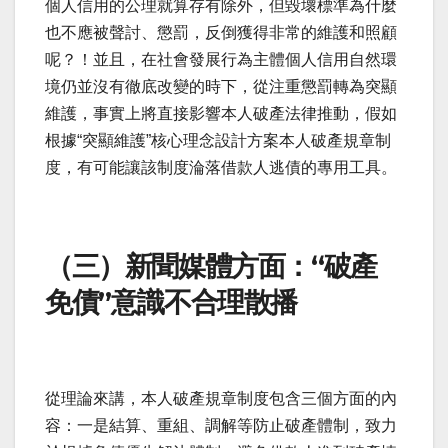
個人信用的公理就算存有除外，但毀壞標準為什麼
也不應被聲討、懲罰，反倒獲得非常的維護和照顧
呢？！並且，在社會發展行為主體個人信用自然環
境仍並沒有徹底改變的時下，從注重懲罰轉為突顯
維護，事實上將直接影響本人破產法律推動，假如
根據“突顯維護”核心理念設計方案本人破產規章制
度，有可能讓該制度淪落借款人逃債的專用工具。
（三）新聞媒體方面：“破產
免債”意識不合理散播
從理論來講，本人破產規章制度包含三個方面的內
容：一是結算、重組、調解等防止破產體制，致力