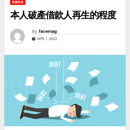
商業投資
本人破產借款人再生的程度
By
facemag
APR 7, 2022