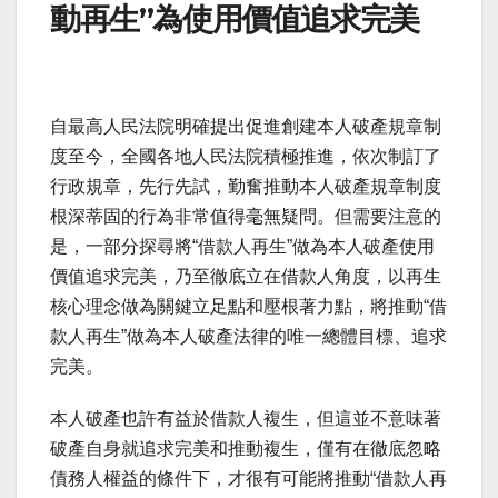
動再生”為使用價值追求完美
自最高人民法院明確提出促進創建本人破產規章制
度至今，全國各地人民法院積極推進，依次制訂了
行政規章，先行先試，勤奮推動本人破產規章制度
根深蒂固的行為非常值得毫無疑問。但需要注意的
是，一部分探尋將“借款人再生”做為本人破產使用
價值追求完美，乃至徹底立在借款人角度，以再生
核心理念做為關鍵立足點和壓根著力點，將推動“借
款人再生”做為本人破產法律的唯一總體目標、追求
完美。
本人破產也許有益於借款人複生，但這並不意味著
破產自身就追求完美和推動複生，僅有在徹底忽略
債務人權益的條件下，才很有可能將推動“借款人再