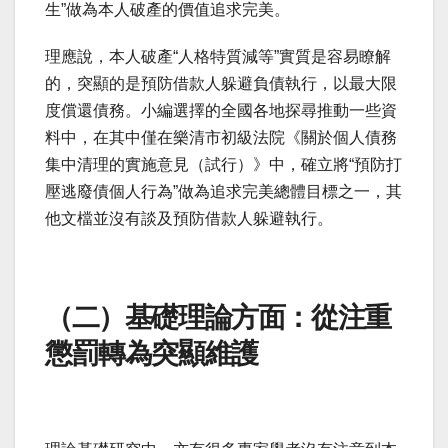
生”做為本人破產的價值追求完美。
理應說，本人破產“人格特質減等”實質是容易瞭解
的，突顯的是預防借款人躲避負債執行，以最大限
度償還債務。小編選擇的全國各地探尋推動一些資
料中，在其中僅在樂清市初級法院《關於個人債務
集中清理的實施意見（試行）》中，確立將“預防打
壓逃廢債個人行為”做為追求完美總體目標之一，其
他文檔並沒有談及預防借款人躲避執行。
（二）基礎理論方面：從注重
懲罰轉為突顯維護