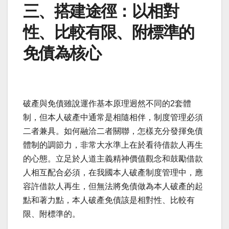
三、搭建途徑：以相對
性、比較有限、附標準的
免債為核心
破產與免債雖說運作基本原理迥然不同的2套體
制，但本人破產中通常是相隨相伴，制度管理必須
二者兼具。如何融洽二者關聯，怎樣充分發揮免債
體制的調節力，非常大水準上在於看待借款人再生
的心態。立足於人道主義精神價值觀念和鼓勵借款
人相互配合必須，在我國本人破產制度管理中，應
容許借款人再生，但無法將免債做為本人破產的起
點和著力點，本人破產免債該是相對性、比較有
限、附標準的。