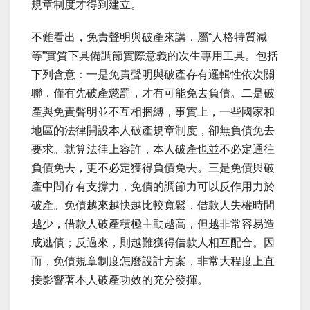
規章制度才得到建立。
不難看出，免責聲明與破產來講，屬“人格特質減
等”實質下具備調節實際意義的次生專用工具。包括
下列含意：一是免責聲明與破產存有邏輯性依次關
聯，僅有先破產懲罰，才有可能免去負債。二是破
產與免責聲明並不互相捆縛，事實上，一些國家和
地區的法律開設本人破產規章制度，卻無負債免去
要求。就算法律上容許，本人破產也並不必定通往
負債免去，更不必定獲得負債免去。三是免債與破
產中間存有支撐力，免債的調節力可以反作用力於
破產。免債越來越快越比較寬鬆，借款人失權時間
越少，借款人破產積極主動越高，但越非常容易造
成逃債；反過來，則越難獲得借款人相互配合。因
而，免債規章制度怎麼設計方案，非常大程度上直
接影響著本人破產功效的充分發揮。