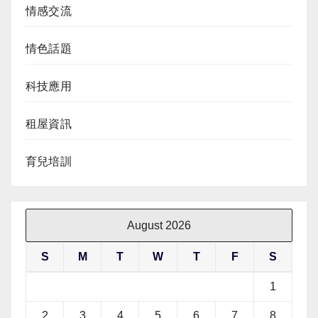
情感交流
情色話題
科技應用
租屋資訊
育兒培訓
August 2026
S
M
T
W
T
F
S
1
2
3
4
5
6
7
8