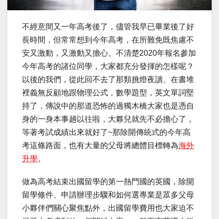
不經意間又一年高考後了，儘管我早已畢業後了好
長時間，但常常想到今年高考，在所難免既焦慮不
安又激動，又激動又擔心。不清楚2020年報名參加
今年高考的諸位同學，大家都充分發揮的怎樣呢？
以後的我們，從此回不去了那類挑燈夜讀、在書堆
裡義無反顧地跟物理公式，數學題型，英文單詞堅
持了，傳說中的那道恐怖的過獨木橋大家也是憑自
身的一身本事趟以往啦，大夥兒就先不必擔心了，
等著考試成績出來就好了~
那除開傳統式的今年高
考這條路面，也有大量的父母將總體目標轉為
海外
升學
。
做為高考結束出國留學的第一熱門國的英國，除開
留學條件、申請辦理步驟和如何選專業是眾多父母
小夥伴們關心聚焦點外，出國留學費用也大家迫不